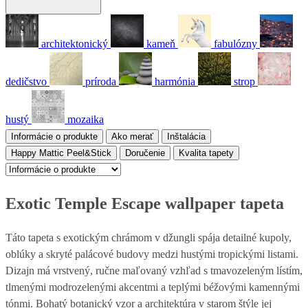
architektonický
kameň
fabulózny
dedičstvo
príroda
harmónia
strop
hustý
mozaika
Informácie o produkte
Ako merať
Inštalácia
Happy Mattic Peel&Stick
Doručenie
Kvalita tapety
Exotic Temple Escape wallpaper tapeta
Táto tapeta s exotickým chrámom v džungli spája detailné kupoly,
oblúky a skryté palácové budovy medzi hustými tropickými listami.
Dizajn má vrstvený, ručne maľovaný vzhľad s tmavozeleným lístím,
tlmenými modrozelenými akcentmi a teplými béžovými kamennými
tónmi. Bohatý botanický vzor a architektúra v starom štýle jej