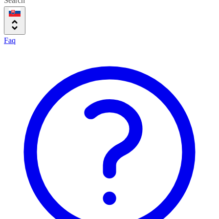
Search
Faq