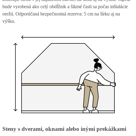
bude vyrobená ako celý obdĺžnik a šikmé časti sa počas inštalácie
orežú. Odporúčaná bezpečnostná rezerva: 5 cm na šírku aj na
výšku.
Steny s dverami, oknami alebo inými prekážkami