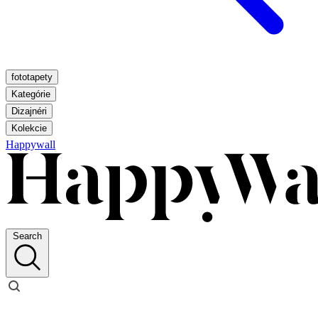
fototapety
Kategórie
Dizajnéri
Kolekcie
Happywall
Search