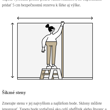
pridať 5 cm bezpečnostnú rezervu k šírke aj výške.
Šikmé steny
Zmerajte stenu v jej najvyššom a najširšom bode. Sklony môžete
ignorovať. Tapeta bude vytlačená ako celý obdĺžnik alebo štvorec a