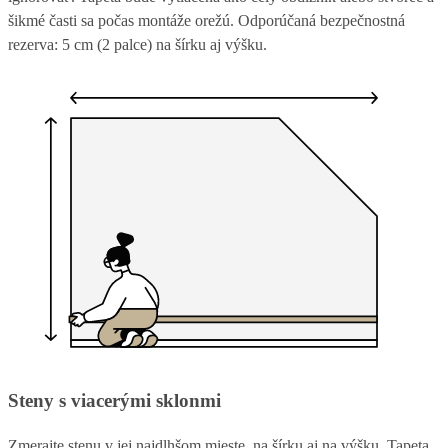
šikmé časti sa počas montáže orežú. Odporúčaná bezpečnostná
rezerva: 5 cm (2 palce) na šírku aj výšku.
Steny s viacerými sklonmi
Zmerajte stenu v jej najdlhšom mieste, na šírku aj na výšku. Tapeta