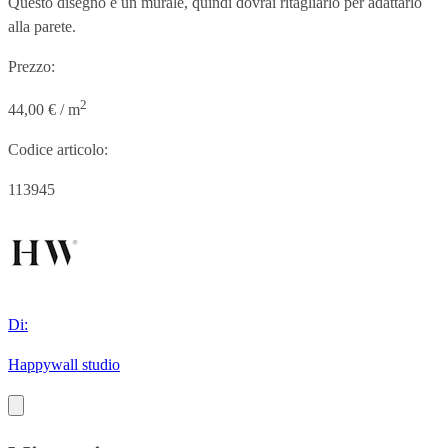
Questo disegno è un murale, quindi dovrai ritagliarlo per adattarlo
alla parete.
Prezzo:
2
44,00 € / m
Codice articolo:
113945
Di:
Happywall studio