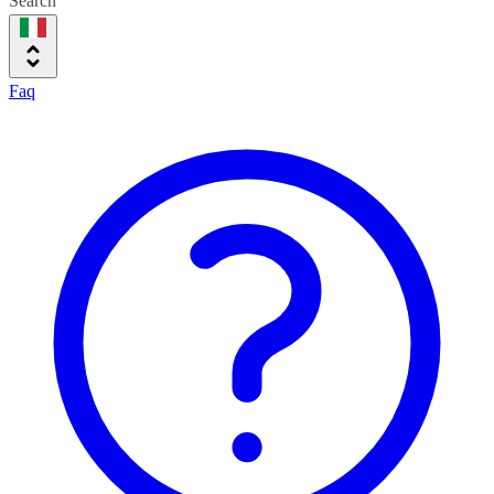
Search
Faq