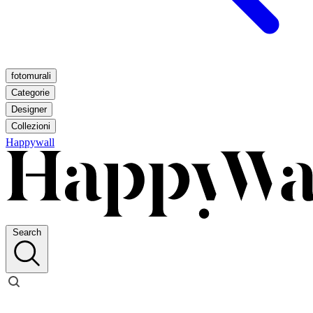
fotomurali
Categorie
Designer
Collezioni
Happywall
Search