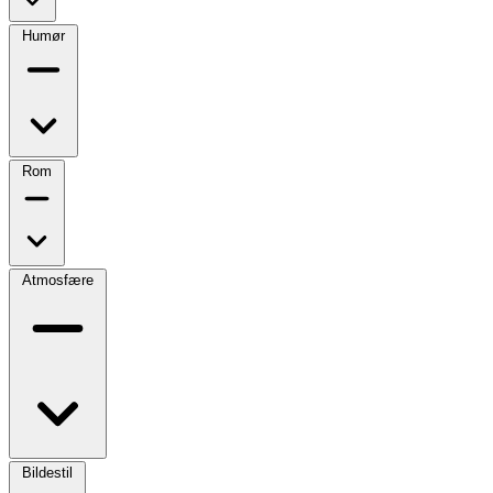
Humør
Rom
Atmosfære
Bildestil