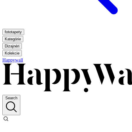
fototapety
Kategórie
Dizajnéri
Kolekcie
Happywall
Search