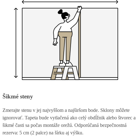
Šikmé steny
Zmerajte stenu v jej najvyššom a najširšom bode. Sklony môžete
ignorovať. Tapeta bude vytlačená ako celý obdĺžnik alebo štvorec a
šikmé časti sa počas montáže orežú. Odporúčaná bezpečnostná
rezerva: 5 cm (2 palce) na šírku aj výšku.