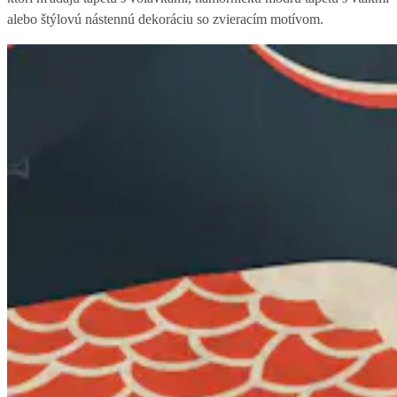
alebo štýlovú nástennú dekoráciu so zvieracím motívom.