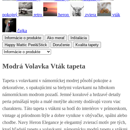
pokojný
retro
heron
zviera
vták
čajka
Informácie o produkte
Ako merať
Inštalácia
Happy Mattic Peel&Stick
Doručenie
Kvalita tapety
Modrá Volavka Vták tapeta
Tapeta s volavkami v námorníckej modrej pôsobí pokojne a
dekoratívne, s opakujúcimi sa bielymi volavkami na hlbokom
námorníckom modrom pozadí. Jemné koralové a hrdzavé detaily
peria prinášajú teplo a malé motýlie akcenty dodávajú vzoru viac
charakteru. Táto tapeta s vtákmi sa hodí do interiérov v prímorskom,
vintage aj prírodnom štýle a dobre vynikne v obývačke, spálni alebo
chodbe. Navy Heron Elegance je elegantný zvierací motív pre tých,
ktorí hľadajú tapetu s volavkami, námornícku modrú tapetu s vtákmi