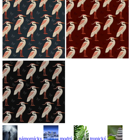
námornícky
modrý
tropický