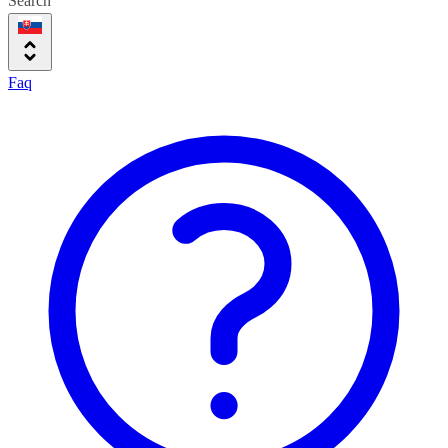
Search
Faq