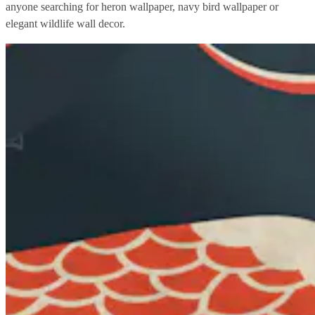
anyone searching for heron wallpaper, navy bird wallpaper or
elegant wildlife wall decor.