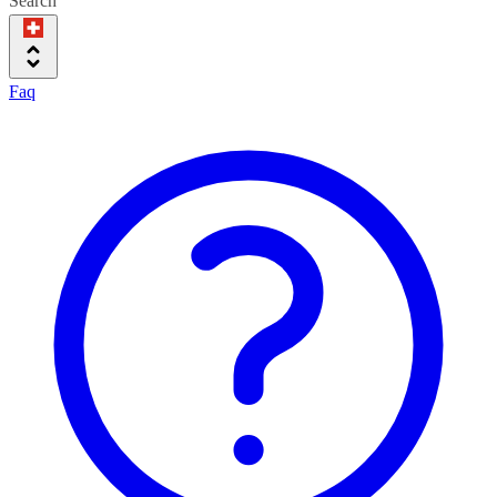
Search
Faq