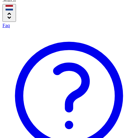
Search
Faq