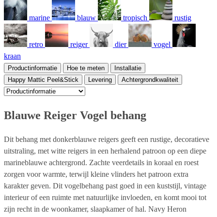
marine
blauw
tropisch
rustig
retro
reiger
dier
vogel
kraan
Productinformatie
Hoe te meten
Installatie
Happy Mattic Peel&Stick
Levering
Achtergrondkwaliteit
Blauwe Reiger Vogel behang
Dit behang met donkerblauwe reigers geeft een rustige, decoratieve
uitstraling, met witte reigers in een herhalend patroon op een diepe
marineblauwe achtergrond. Zachte veerdetails in koraal en roest
zorgen voor warmte, terwijl kleine vlinders het patroon extra
karakter geven. Dit vogelbehang past goed in een kuststijl, vintage
interieur of een ruimte met natuurlijke invloeden, en komt mooi tot
zijn recht in de woonkamer, slaapkamer of hal. Navy Heron