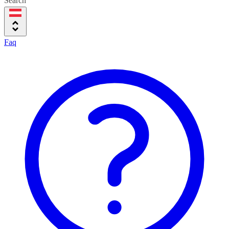
Search
Faq