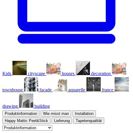
Kids
cityscape
houses
decoration
townhouse
facade
aquarelle
france
drawing
building
Produktinformation
Wie misst man
Installation
Happy Mattic Peel&Stick
Lieferung
Tapetenqualität