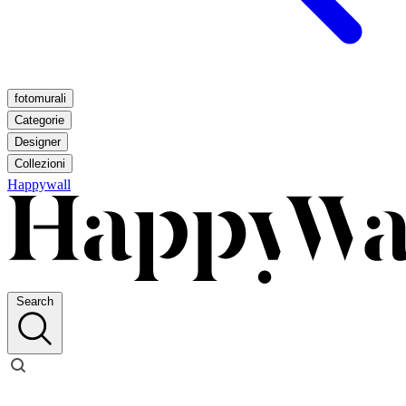
fotomurali
Categorie
Designer
Collezioni
Happywall
Search