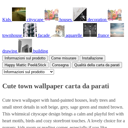
Kids
cityscape
houses
decoration
townhouse
facade
aquarelle
france
drawing
building
Informazioni sul prodotto
Come misurare
Installazione
Happy Mattic Peel&Stick
Consegna
Qualità della carta da parati
Cute town wallpaper carta da parati
Cute town wallpaper with hand-painted houses, leafy trees and
small street details in soft beige, grey, sage green and muted brown.
This whimsical cityscape design brings a calm and playful feel with
heart motifs, birds and cozy storefront touches. A lovely choice for a
nursery, kids room or reading corner, especially if you like