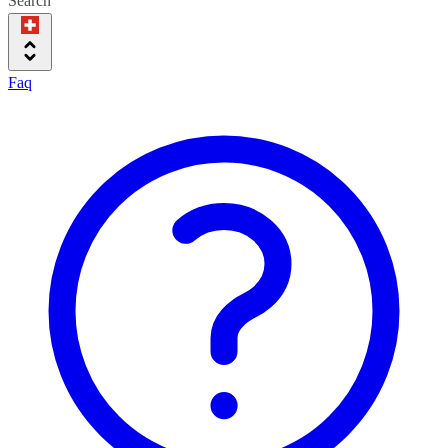
Search
Faq