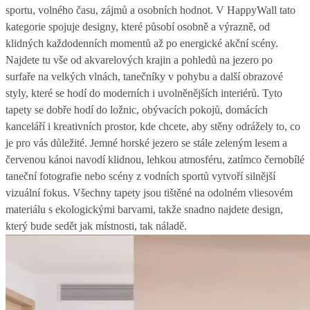
sportu, volného času, zájmů a osobních hodnot. V HappyWall tato
kategorie spojuje designy, které působí osobně a výrazně, od
klidných každodenních momentů až po energické akční scény.
Najdete tu vše od akvarelových krajin a pohledů na jezero po
surfaře na velkých vlnách, tanečníky v pohybu a další obrazové
styly, které se hodí do moderních i uvolněnějších interiérů. Tyto
tapety se dobře hodí do ložnic, obývacích pokojů, domácích
kanceláří i kreativních prostor, kde chcete, aby stěny odrážely to, co
je pro vás důležité. Jemné horské jezero se stále zeleným lesem a
červenou kánoi navodí klidnou, lehkou atmosféru, zatímco černobílé
taneční fotografie nebo scény z vodních sportů vytvoří silnější
vizuální fokus. Všechny tapety jsou tištěné na odolném vliesovém
materiálu s ekologickými barvami, takže snadno najdete design,
který bude sedět jak místnosti, tak náladě.