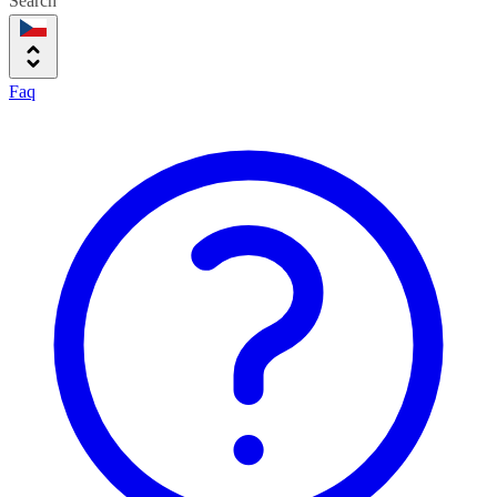
Search
Faq