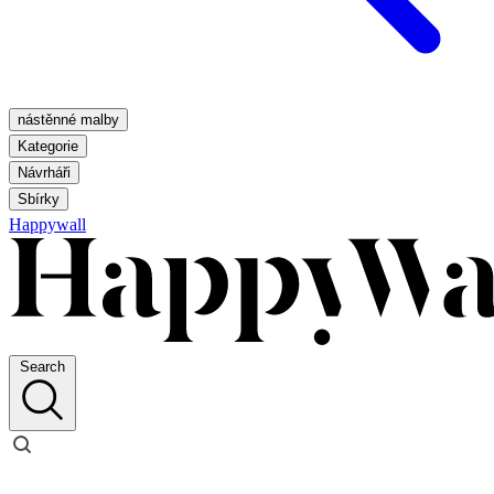
nástěnné malby
Kategorie
Návrháři
Sbírky
Happywall
Search