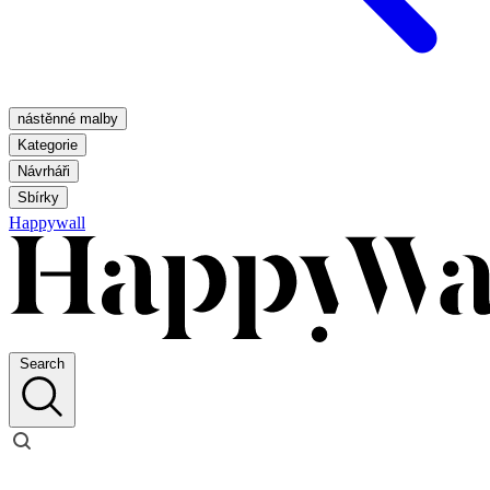
nástěnné malby
Kategorie
Návrháři
Sbírky
Happywall
Search