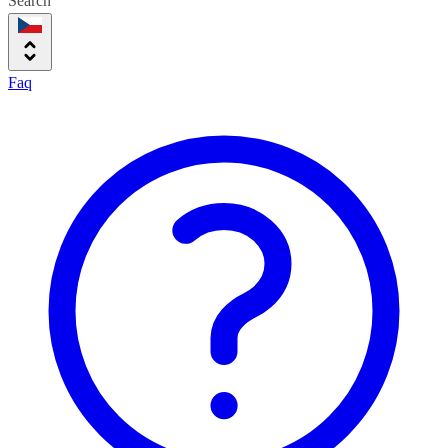
Search
Faq