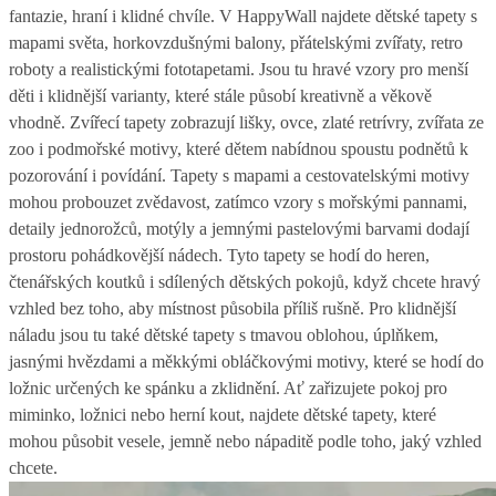
fantazie, hraní i klidné chvíle. V HappyWall najdete dětské tapety s
mapami světa, horkovzdušnými balony, přátelskými zvířaty, retro
roboty a realistickými fototapetami. Jsou tu hravé vzory pro menší
děti i klidnější varianty, které stále působí kreativně a věkově
vhodně. Zvířecí tapety zobrazují lišky, ovce, zlaté retrívry, zvířata ze
zoo i podmořské motivy, které dětem nabídnou spoustu podnětů k
pozorování i povídání. Tapety s mapami a cestovatelskými motivy
mohou probouzet zvědavost, zatímco vzory s mořskými pannami,
detaily jednorožců, motýly a jemnými pastelovými barvami dodají
prostoru pohádkovější nádech. Tyto tapety se hodí do heren,
čtenářských koutků i sdílených dětských pokojů, když chcete hravý
vzhled bez toho, aby místnost působila příliš rušně. Pro klidnější
náladu jsou tu také dětské tapety s tmavou oblohou, úplňkem,
jasnými hvězdami a měkkými obláčkovými motivy, které se hodí do
ložnic určených ke spánku a zklidnění. Ať zařizujete pokoj pro
miminko, ložnici nebo herní kout, najdete dětské tapety, které
mohou působit vesele, jemně nebo nápaditě podle toho, jaký vzhled
chcete.