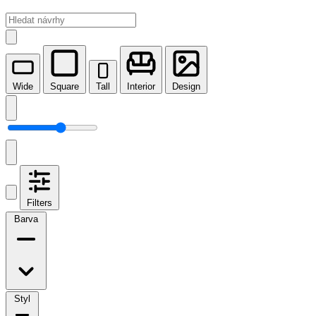
Wide
Square
Tall
Interior
Design
Filters
Barva
Styl