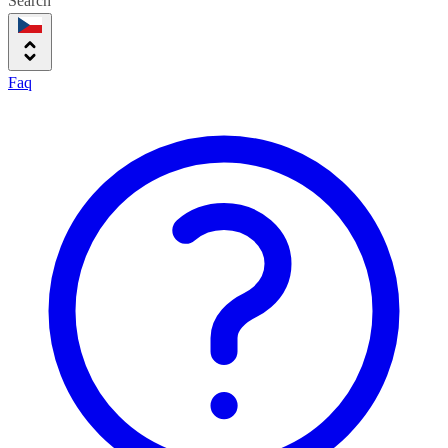
Search
Faq