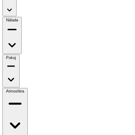
Nálada
Pokoj
Atmosféra