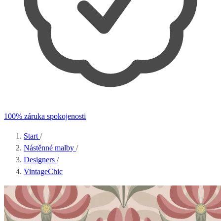
100% záruka spokojenosti
Start
/
Nástěnné malby
/
Designers
/
VintageChic