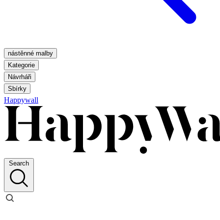
nástěnné malby
Kategorie
Návrháři
Sbírky
Happywall
Search