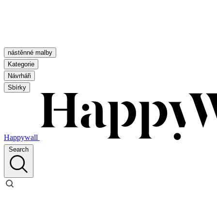
nástěnné malby
Kategorie
Návrháři
Sbírky
Happywall
Search