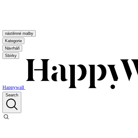
nástěnné malby
Kategorie
Návrháři
Sbírky
Happywall
Search