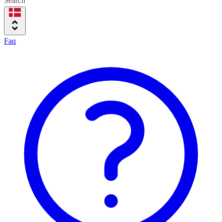
Search
Faq