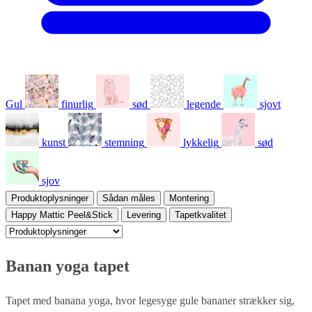
Gul
finurlig
sød
legende
sjovt
kunst
stemning
lykkelig
sød
sjov
Produktoplysninger
Sådan måles
Montering
Happy Mattic Peel&Stick
Levering
Tapetkvalitet
Banan yoga tapet
Tapet med banana yoga, hvor legesyge gule bananer strækker sig,