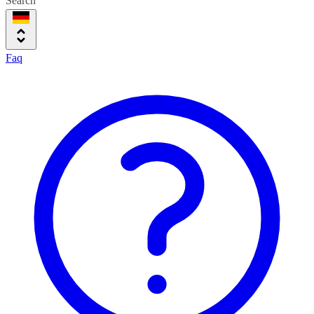
Search
Faq