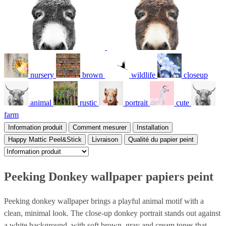
nursery
brown
wildlife
closeup
animal
rustic
portrait
cute
farm
Information produit
Comment mesurer
Installation
Happy Mattic Peel&Stick
Livraison
Qualité du papier peint
Peeking Donkey wallpaper papiers peint
Peeking donkey wallpaper brings a playful animal motif with a
clean, minimal look. The close-up donkey portrait stands out against
a white background, with soft brown, gray and cream tones that