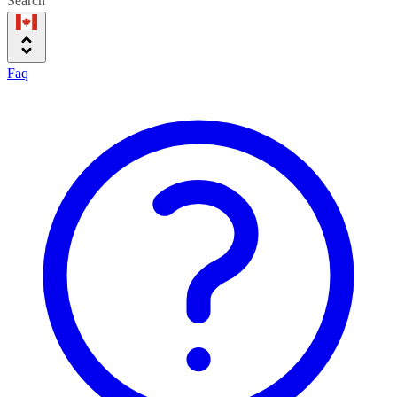
Search
Faq