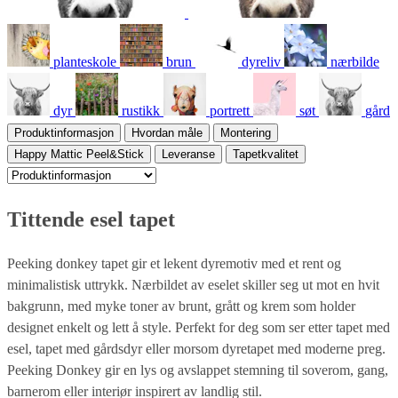
planteskole
brun
dyreliv
nærbilde
dyr
rustikk
portrett
søt
gård
Produktinformasjon
Hvordan måle
Montering
Happy Mattic Peel&Stick
Leveranse
Tapetkvalitet
Tittende esel tapet
Peeking donkey tapet gir et lekent dyremotiv med et rent og
minimalistisk uttrykk. Nærbildet av eselet skiller seg ut mot en hvit
bakgrunn, med myke toner av brunt, grått og krem som holder
designet enkelt og lett å style. Perfekt for deg som ser etter tapet med
esel, tapet med gårdsdyr eller morsom dyretapet med moderne preg.
Peeking Donkey gir en lys og avslappet stemning til soverom, gang,
barnerom eller interiør inspirert av landlig stil.