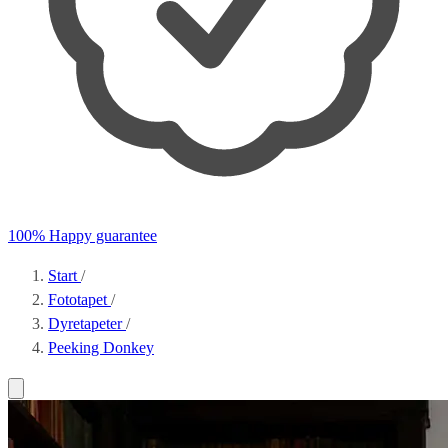
100% Happy guarantee
Start
/
Fototapet
/
Dyretapeter
/
Peeking Donkey