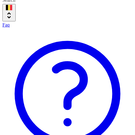
Search
Faq