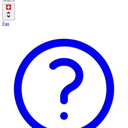
Search
Faq