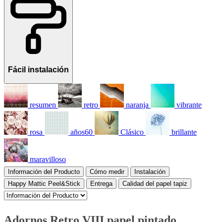
Fácil instalación
resumen
retro
naranja
vibrante
rosa
años60
Clásico
brillante
maravilloso
Información del Producto
Cómo medir
Instalación
Happy Mattic Peel&Stick
Entrega
Calidad del papel tapiz
Adornos Retro VIII papel pintado