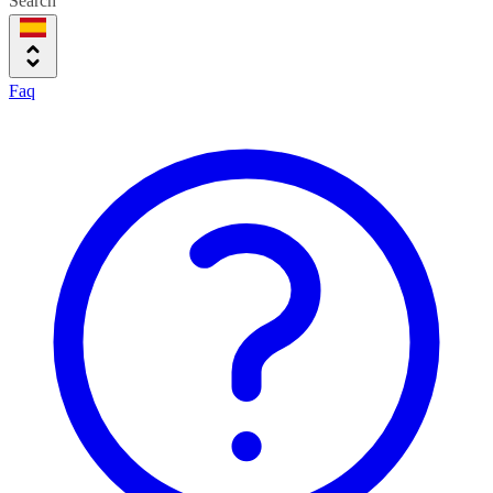
Search
Faq