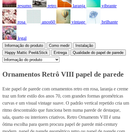
resumo
retro
laranja
vibrante
rosa
anos60
vintage
brilhante
legal
Informação do produto
Como medir
Instalação
Happy Mattic Peel&Stick
Entrega
Qualidade do papel de parede
Ornamentos Retrô VIII papel de parede
Este papel de parede com ornamentos retro em rosa, laranja e creme
traz um forte estilo dos anos 70, com grandes formas geométricas
curvas e um visual vintage suave. O padrão vertical repetido cria um
ritmo descontraído que funciona bem numa parede de destaque,
sala, quarto ou interiores criativos. Retro Ornaments VIII é uma
ótima escolha para quem procura papel de parede mid-century
modern, papel de parede geométrico retro ou papel de parede com