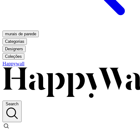
murais de parede
Categorias
Designers
Coleções
Happywall
Search