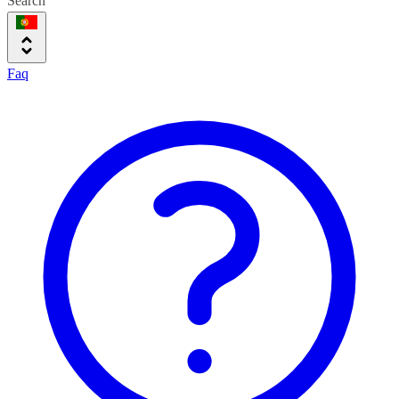
Search
Faq