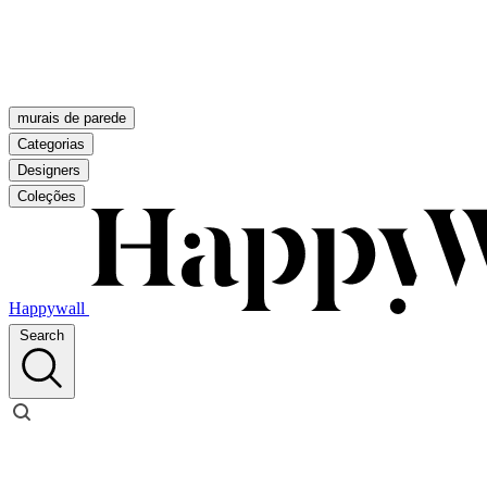
murais de parede
Categorias
Designers
Coleções
Happywall
Search