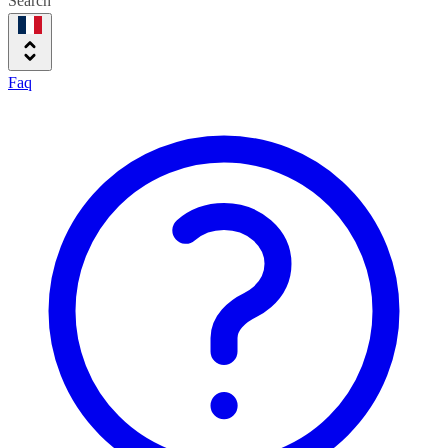
Search
Faq