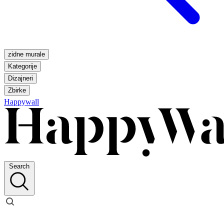
zidne murale
Kategorije
Dizajneri
Zbirke
Happywall
Search