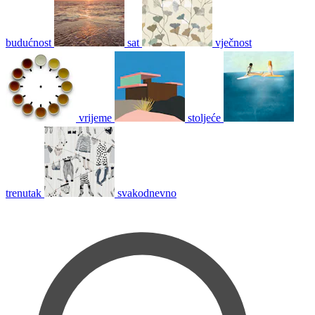
budućnost
sat
vječnost
vrijeme
stoljeće
trenutak
svakodnevno