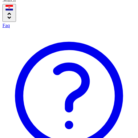
Search
Faq