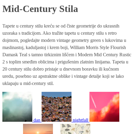
Mid-Century Stila
Tapete u century stilu kreću se od čiste geometrije do ukrasnih
uzoraka s tradicijom. Ako tražite tapetu u century stilu s retro
dojmom, pogledajte modern vintage geometry green s lukovima u
maslinastoj, kaduljastoj i krem boji, William Morris Style Flourish
Damask Teal s tamno tirkiznim lišćem i Modern Mid Century Rustic
2 s toplim smeđim oblicima i prigušenim zlatnim linijama. Tapeta u
20 century stilu dobro pristaje u dnevnom boravku ili kućnom
uredu, posebno uz apstraktne oblike i vintage detalje koji se lako
uklapaju u mid-century stil.
dan
nightfall