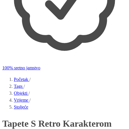
100% sretno jamstvo
Početak
/
Tags
/
Objekti
/
Vrijeme
/
Stoljeće
Tapete S Retro Karakterom