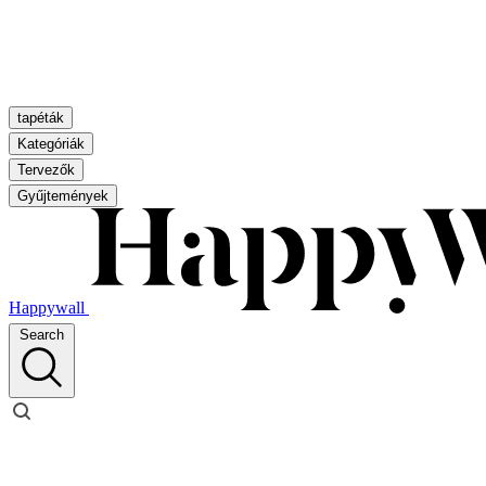
tapéták
Kategóriák
Tervezők
Gyűjtemények
Happywall
Search