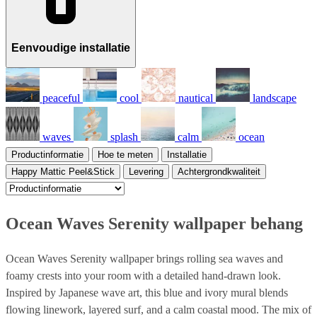
Eenvoudige installatie
peaceful
cool
nautical
landscape
waves
splash
calm
ocean
Productinformatie
Hoe te meten
Installatie
Happy Mattic Peel&Stick
Levering
Achtergrondkwaliteit
Ocean Waves Serenity wallpaper behang
Ocean Waves Serenity wallpaper brings rolling sea waves and
foamy crests into your room with a detailed hand-drawn look.
Inspired by Japanese wave art, this blue and ivory mural blends
flowing linework, layered surf, and a calm coastal mood. The mix of