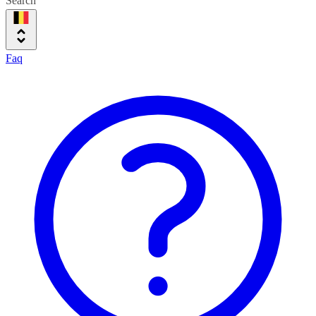
Search
Faq