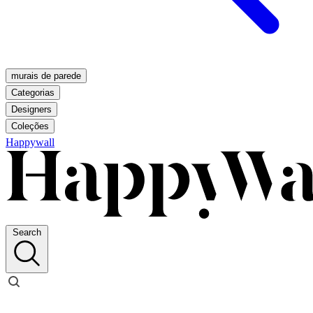
murais de parede
Categorias
Designers
Coleções
Happywall
Search