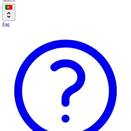
Search
Faq