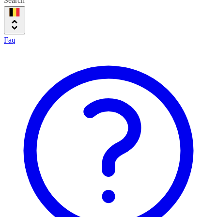
Search
Faq