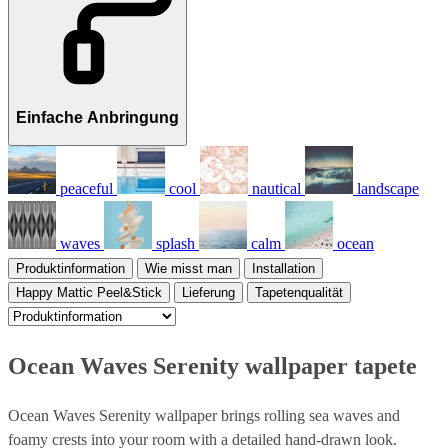
Einfache Anbringung
peaceful
cool
nautical
landscape
waves
splash
calm
ocean
Produktinformation
Wie misst man
Installation
Happy Mattic Peel&Stick
Lieferung
Tapetenqualität
Ocean Waves Serenity wallpaper tapete
Ocean Waves Serenity wallpaper brings rolling sea waves and
foamy crests into your room with a detailed hand-drawn look.