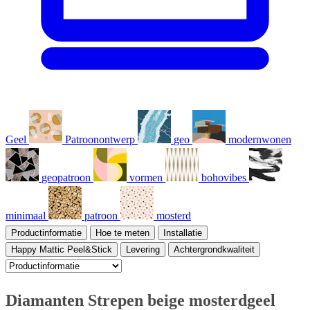
Geel
Patroonontwerp
geo
modernwonen
geopatroon
vormen
bohovibes
minimaal
patroon
mosterd
Productinformatie
Hoe te meten
Installatie
Happy Mattic Peel&Stick
Levering
Achtergrondkwaliteit
Diamanten Strepen beige mosterdgeel