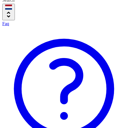
Search
Faq