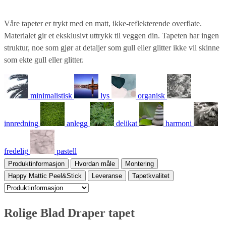
Våre tapeter er trykt med en matt, ikke-reflekterende overflate.
Materialet gir et eksklusivt uttrykk til veggen din. Tapeten har ingen
struktur, noe som gjør at detaljer som gull eller glitter ikke vil skinne
som ekte gull eller glitter.
minimalistisk
lys
organisk
innredning
anlegg
delikat
harmoni
fredelig
pastell
Produktinformasjon
Hvordan måle
Montering
Happy Mattic Peel&Stick
Leveranse
Tapetkvalitet
Rolige Blad Draper tapet