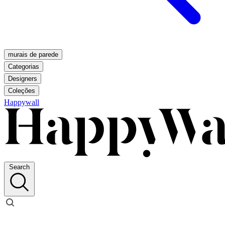
murais de parede
Categorias
Designers
Coleções
Happywall
Search