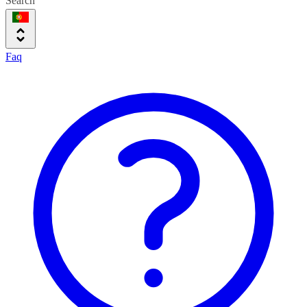
Search
Faq