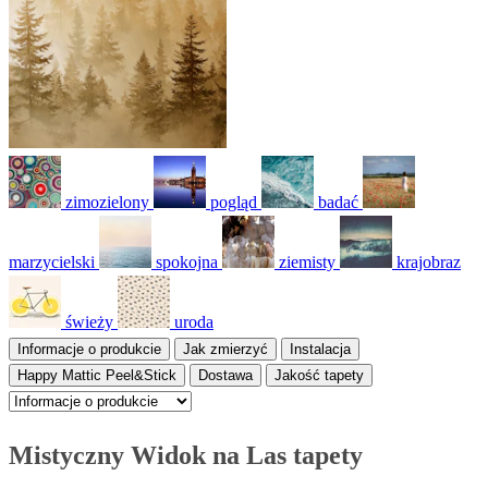
zimozielony
pogląd
badać
marzycielski
spokojna
ziemisty
krajobraz
świeży
uroda
Informacje o produkcie
Jak zmierzyć
Instalacja
Happy Mattic Peel&Stick
Dostawa
Jakość tapety
Mistyczny Widok na Las tapety