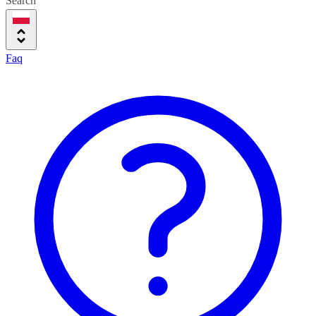
Search
Faq