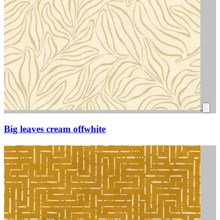
Big leaves cream offwhite