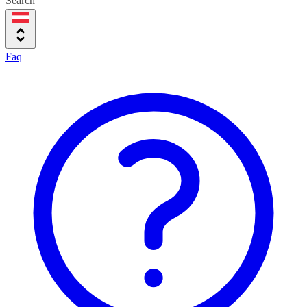
Search
Faq