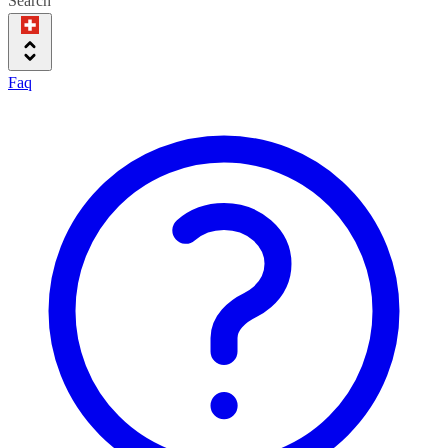
Search
Faq