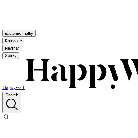
nástěnné malby
Kategorie
Návrháři
Sbírky
Happywall
Search