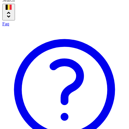
Search
Faq