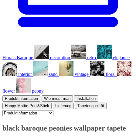
Florals Baroque
decoration
retro
elegance
interior
sand
vintage
floral
flower
peony
Produktinformation
Wie misst man
Installation
Happy Mattic Peel&Stick
Lieferung
Tapetenqualität
black baroque peonies wallpaper tapete