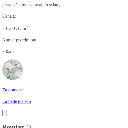
przyciąć, aby pasował do ściany.
Cena £:
2
201,00 zł / m
Numer przedmiotu:
73625
Za pomocą:
La belle maison
Pomiar