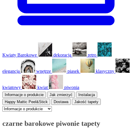
Kwiaty Barokowe
dekoracja
retro
elegancja
wnętrze
piasek
klasyczny
kwiatowy
kwiat
piwonia
Informacje o produkcie
Jak zmierzyć
Instalacja
Happy Mattic Peel&Stick
Dostawa
Jakość tapety
czarne barokowe piwonie tapety