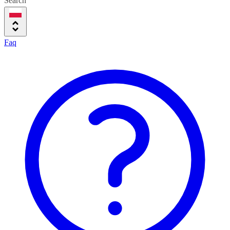
Search
Faq