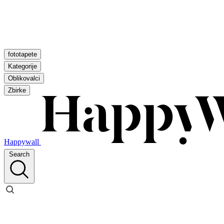
fototapete
Kategorije
Oblikovalci
Zbirke
Happywall
Search