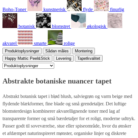
Boho-Toner
kunstnerisk
flyde
finurlig
botanisk
blomstret
økologisk
akvarel
smarte
rolige
Produktoplysninger
Sådan måles
Montering
Happy Mattic Peel&Stick
Levering
Tapetkvalitet
Abstrakte botaniske nuancer tapet
Abstrakt botanisk tapet i blød blush, salviegrøn og varm beige med
flydende blækformer, fine blade og små grendetaljer. Det luftige
blomsterdesign kombinerer akvarellignende toner med lag af
transparente former og små bærdetaljer for et roligt, moderne udtryk.
Passer godt til soveværelse, stue eller spiseområde, hvor du ønsker
et afdæmpet naturinspireret mønster, organiske linjer og diskrete