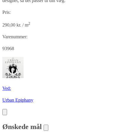
designet, så det passer til din væg.
Pris:
2
290,00 kr. / m
Varenummer:
93968
Ved:
Urban Epiphany
Ønskede mål