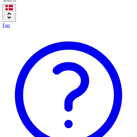
Search
Faq