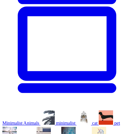
Minimalist Animals
minimalist
cat
pet