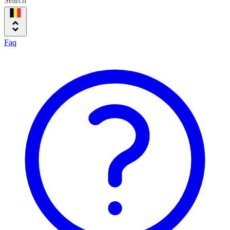
Search
Faq