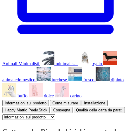
Animali Minimalisti
minimalista
gatto
animaledomestico
turchese
fresco
dipinto
buffo
dolce
carino
Informazioni sul prodotto
Come misurare
Installazione
Happy Mattic Peel&Stick
Consegna
Qualità della carta da parati