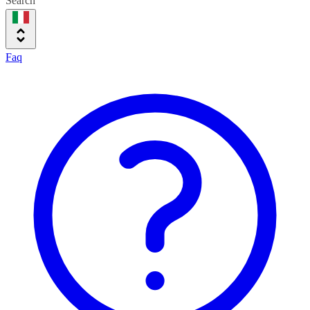
Search
Faq