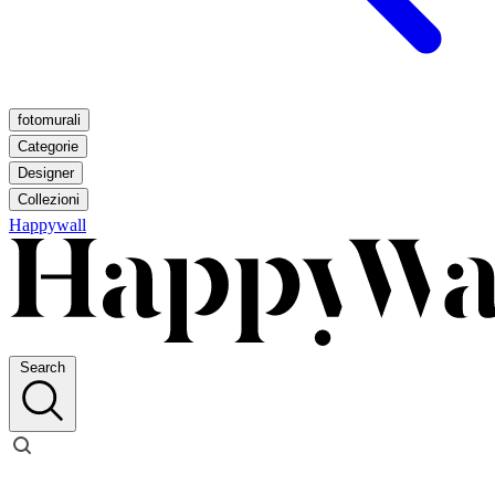
fotomurali
Categorie
Designer
Collezioni
Happywall
Search