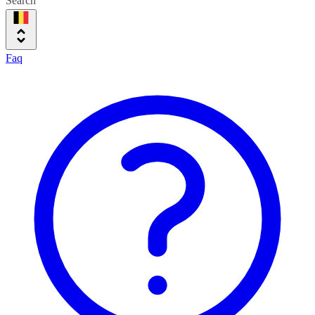
Search
Faq