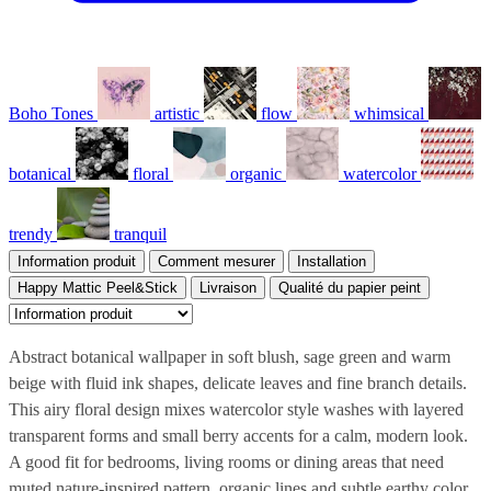
Boho Tones
artistic
flow
whimsical
botanical
floral
organic
watercolor
trendy
tranquil
Information produit
Comment mesurer
Installation
Happy Mattic Peel&Stick
Livraison
Qualité du papier peint
Abstract botanical wallpaper in soft blush, sage green and warm
beige with fluid ink shapes, delicate leaves and fine branch details.
This airy floral design mixes watercolor style washes with layered
transparent forms and small berry accents for a calm, modern look.
A good fit for bedrooms, living rooms or dining areas that need
muted nature-inspired pattern, organic lines and subtle earthy color.