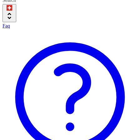
Search
Faq