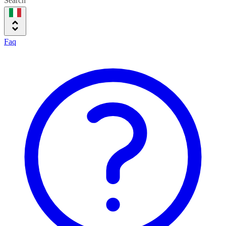
Search
Faq