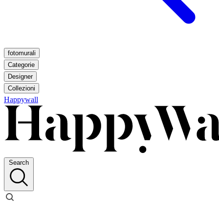
fotomurali
Categorie
Designer
Collezioni
Happywall
Search