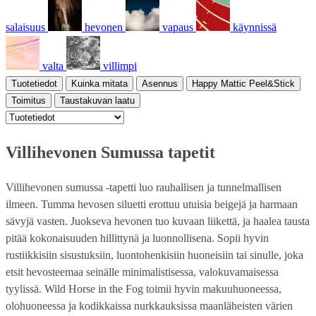
salaisuus
hevonen
vapaus
käynnissä
valta
villimpi
Tuotetiedot
Kuinka mitata
Asennus
Happy Mattic Peel&Stick
Toimitus
Taustakuvan laatu
Villihevonen Sumussa tapetit
Villihevonen sumussa -tapetti luo rauhallisen ja tunnelmallisen
ilmeen. Tumma hevosen siluetti erottuu utuisia beigejä ja harmaan
sävyjä vasten. Juokseva hevonen tuo kuvaan liikettä, ja haalea tausta
pitää kokonaisuuden hillittynä ja luonnollisena. Sopii hyvin
rustiikkisiin sisustuksiin, luontohenkisiin huoneisiin tai sinulle, joka
etsit hevosteemaa seinälle minimalistisessa, valokuvamaisessa
tyylissä. Wild Horse in the Fog toimii hyvin makuuhuoneessa,
olohuoneessa ja kodikkaissa nurkkauksissa maanläheisten värien