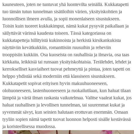
kauneuteen, joten ne tuntuvat yhä luontevilta seinällä. Kukkatapetti
tuo tämän tutun tunnelman sisätiloihin värien, yksityiskohtien ja
luonnollisen ilmeen avulla, ja sopii monenlaiseen sisustukseen.
Toisin kuin tuoreet kukkakimput, nämä kukat pysyvät paikallaan ja
säilyttävät värinsä kaudesta toiseen. Tässä kategoriassa on
kukkatapetteja hillityistä kukinnoista ja herkistä kirsikankukista
näyttäviin kevätkukkiin, romanttisiin ruusuihin ja reheviin
trooppisiin kukkiin. Osa kuoseista on rauhallisia ja ilmavia, osa taas
kirkkaita, leikkisiä tai runsaan yksityiskohtaisia. Terälehdet, lehdet ja
kerrokselliset kasviaiheet tuovat pehmeyttä ja pintaa, joten tapetti on
helppo yhdistää sekä moderniin että klassiseen sisustukseen.
Kukkatapetit sopivat erityisen hyvin makuuhuoneeseen,
olohuoneeseen, lastenhuoneeseen ja ruokailutilaan, kun haluat tilaan
lämpöä ja väriä ilman raskasta vaikutelmaa. Valitse vaaleat kukat, jos
haluat rauhallisen ja levollisen tunnelman, tai suuremmat kukat ja
syvemmät sävyt, kun seinien halutaan erottuvan enemmän. Omaan
tyyliin sopien nämä tapetit tuovat luonnon helposti sisälle kestävässä
ja koristeellisessa muodossa.