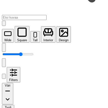
Wide
Square
Tall
Interior
Design
Filters
Väri
Tyyli