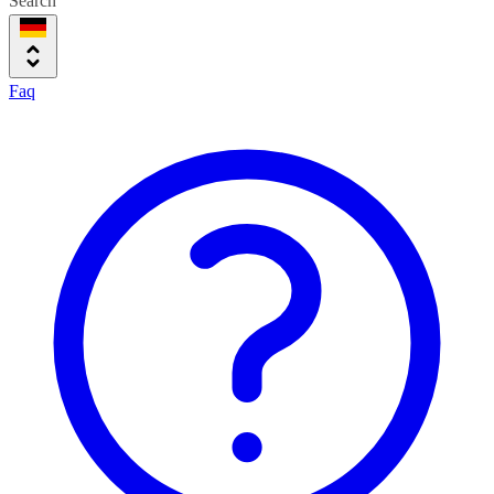
Search
Faq