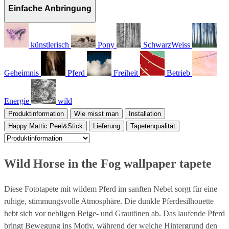
Einfache Anbringung
künstlerisch
Pony
SchwarzWeiss
Geheimnis
Pferd
Freiheit
Betrieb
Energie
wild
Produktinformation
Wie misst man
Installation
Happy Mattic Peel&Stick
Lieferung
Tapetenqualität
Wild Horse in the Fog wallpaper tapete
Diese Fototapete mit wildem Pferd im sanften Nebel sorgt für eine
ruhige, stimmungsvolle Atmosphäre. Die dunkle Pferdesilhouette
hebt sich vor nebligen Beige- und Grautönen ab. Das laufende Pferd
bringt Bewegung ins Motiv, während der weiche Hintergrund den