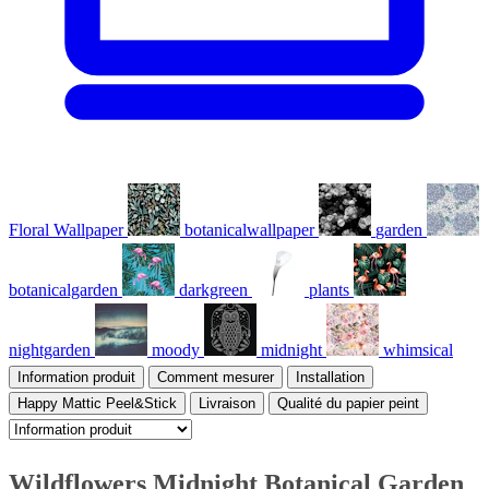
Floral Wallpaper
botanicalwallpaper
garden
botanicalgarden
darkgreen
plants
nightgarden
moody
midnight
whimsical
Information produit
Comment mesurer
Installation
Happy Mattic Peel&Stick
Livraison
Qualité du papier peint
Wildflowers Midnight Botanical Garden