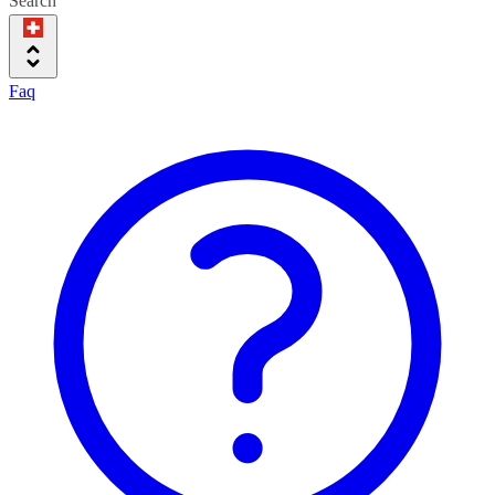
Search
Faq