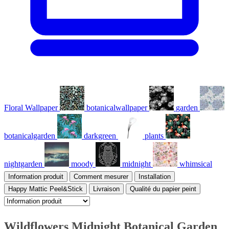
Floral Wallpaper
botanicalwallpaper
garden
botanicalgarden
darkgreen
plants
nightgarden
moody
midnight
whimsical
Information produit
Comment mesurer
Installation
Happy Mattic Peel&Stick
Livraison
Qualité du papier peint
Wildflowers Midnight Botanical Garden