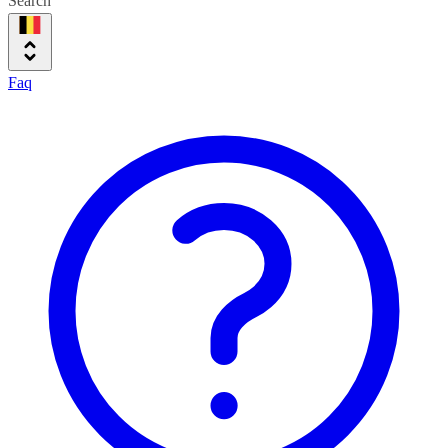
Search
Faq